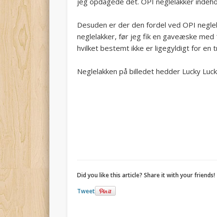
jeg opdagede det. OPI neglelakker indehol
Desuden er der den fordel ved OPI neglelak
neglelakker, før jeg fik en gaveæske med 
hvilket bestemt ikke er ligegyldigt for en
Neglelakken på billedet hedder Lucky Luc
Did you like this article? Share it with your friends!
Tweet