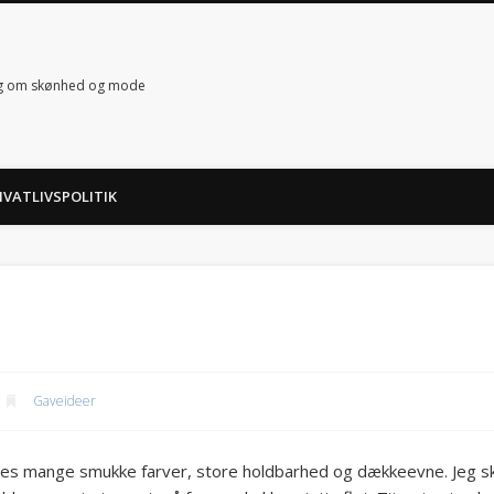
g om skønhed og mode
IVATLIVSPOLITIK
Gaveideer
res mange smukke farver, store holdbarhed og dækkeevne. Jeg sk