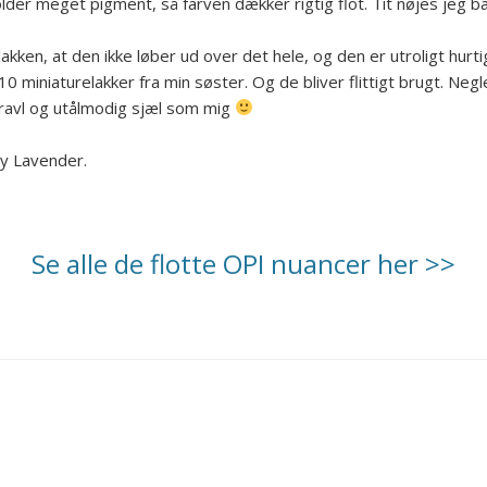
der meget pigment, så farven dækker rigtig flot. Tit nøjes jeg ba
ken, at den ikke løber ud over det hele, og den er utroligt hurtig
10 miniaturelakker fra min søster. Og de bliver flittigt brugt. N
 travl og utålmodig sjæl som mig
ky Lavender.
Se alle de flotte OPI nuancer her >>