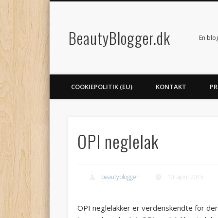
BeautyBlogger.dk
En blo
COOKIEPOLITIK (EU)
KONTAKT
PR
OPI neglelak
beautyblogger
10. april 2015
OPI neglelakker er verdenskendte for de