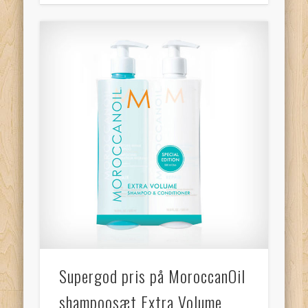
Supergod pris på MoroccanOil
shampoosæt Extra Volume