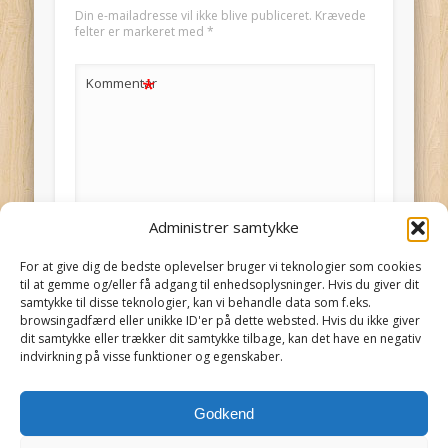
Din e-mailadresse vil ikke blive publiceret.
Krævede
felter er markeret med
*
*
Kommentar
Administrer samtykke
*
Navn
For at give dig de bedste oplevelser bruger vi teknologier som cookies
til at gemme og/eller få adgang til enhedsoplysninger. Hvis du giver dit
samtykke til disse teknologier, kan vi behandle data som f.eks.
*
E-mail
browsingadfærd eller unikke ID'er på dette websted. Hvis du ikke giver
dit samtykke eller trækker dit samtykke tilbage, kan det have en negativ
Giv mig besked ved andre kommentarer
indvirkning på visse funktioner og egenskaber.
via e-mail. Du kan også
abonnere
uden at
kommentere.
Godkend