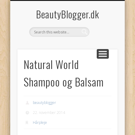
COOKIEPOLITIK (EU)
PRIVATLIVSPOLITIK
KONTAKT
BeautyBlogger.dk
Natural World
Shampoo og Balsam
beautyblogger
22. november 2014
Hårpleje