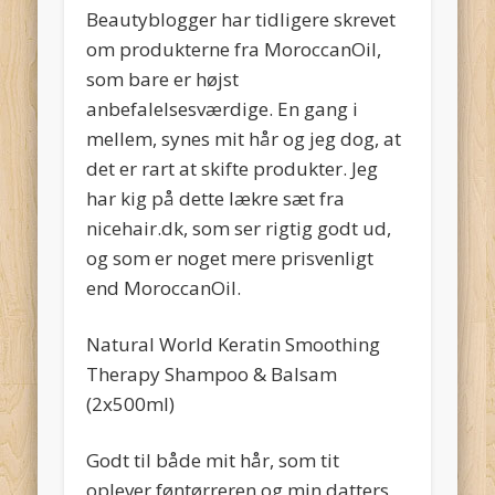
Beautyblogger har tidligere skrevet
om produkterne fra MoroccanOil,
som bare er højst
anbefalelsesværdige. En gang i
mellem, synes mit hår og jeg dog, at
det er rart at skifte produkter. Jeg
har kig på dette lækre sæt fra
nicehair.dk, som ser rigtig godt ud,
og som er noget mere prisvenligt
end MoroccanOil.
Natural World Keratin Smoothing
Therapy Shampoo & Balsam
(2x500ml)
Godt til både mit hår, som tit
oplever føntørreren og min datters