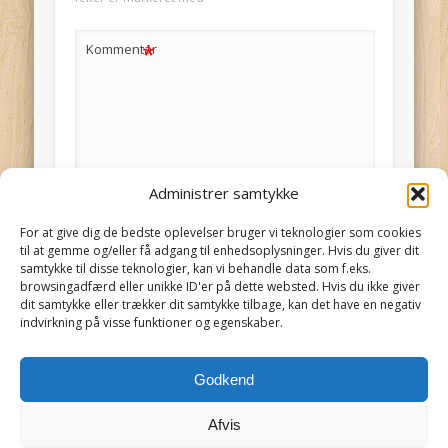
*
Kommentar
Administrer samtykke
*
Navn
For at give dig de bedste oplevelser bruger vi teknologier som cookies
til at gemme og/eller få adgang til enhedsoplysninger. Hvis du giver dit
samtykke til disse teknologier, kan vi behandle data som f.eks.
*
E-mail
browsingadfærd eller unikke ID'er på dette websted. Hvis du ikke giver
dit samtykke eller trækker dit samtykke tilbage, kan det have en negativ
Giv mig besked ved andre kommentarer
indvirkning på visse funktioner og egenskaber.
via e-mail. Du kan også
abonnere
uden at
kommentere.
Godkend
Afvis