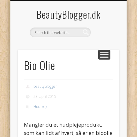
COOKIEPOLITIK (EU)
PRIVATLIVSPOLITIK
KONTAKT
BeautyBlogger.dk
Bio Olie
beautyblogger
23. april 2015
Hudpleje
Mangler du et hudplejeprodukt,
som kan lidt af hvert, så er en bioolie